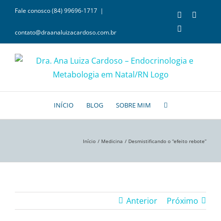
Ir
Fale conosco (84) 99696-1717
|
Facebook
Instagr
para
YouTube
contato@draanaluizacardoso.com.br
o
conteúdo
INÍCIO
BLOG
SOBRE MIM
Início
Medicina
Desmistificando o “efeito rebote”
Anterior
Próximo