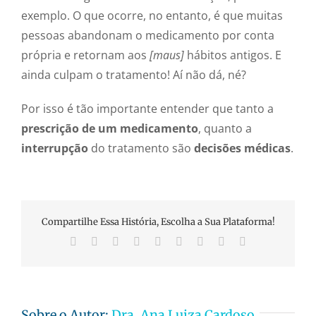
exemplo. O que ocorre, no entanto, é que muitas
pessoas abandonam o medicamento por conta
própria e retornam aos
[maus]
hábitos antigos. E
ainda culpam o tratamento! Aí não dá, né?
Por isso é tão importante entender que tanto a
prescrição de um medicamento
, quanto a
interrupção
do tratamento são
decisões médicas
.
Compartilhe Essa História, Escolha a Sua Plataforma!
Facebook
X
Reddit
LinkedIn
WhatsApp
Tumblr
Pinterest
Vk
E-
mail
Sobre o Autor:
Dra. Ana Luiza Cardoso