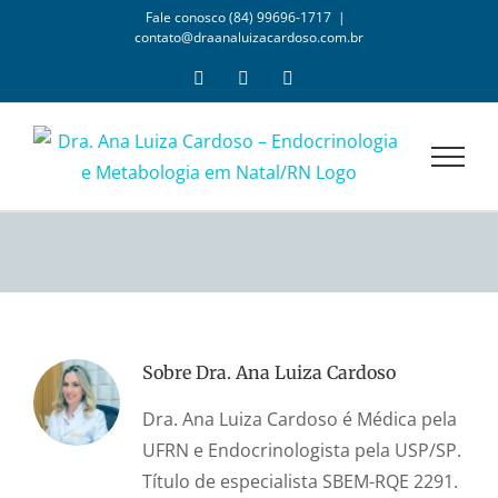
Ir
Fale conosco (84) 99696-1717
|
contato@draanaluizacardoso.com.br
para
o
Facebook
Instagram
YouTube
conteúdo
Sobre
Dra. Ana Luiza Cardoso
Dra. Ana Luiza Cardoso é Médica pela
UFRN e Endocrinologista pela USP/SP.
Título de especialista SBEM-RQE 2291.